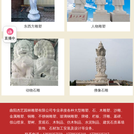
东西方雕塑
人物雕塑
直播中
动物石雕
佛像石雕
曲阳杰艺园林雕塑有限公司专业承接各种大型雕塑、石、木雕塑、沙雕、
金属雕塑、铜雕、不锈钢雕塑、玻璃钢雕塑、牌楼、栏板、浮雕、墓碑、
假山喷泉、塑树、景观石、木制品、仿木制品、水泥制品、建筑石质幕墙
装饰、石材加工安装及设计等业务。