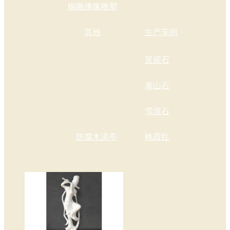
铜雕佛像雕塑
其他
生产车间
景观石
泰山石
雪浪石
防腐木凉亭
晚霞红