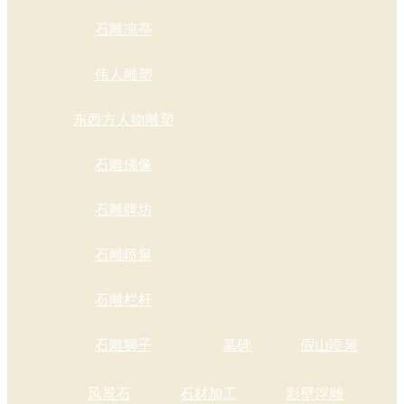
石雕凉亭
伟人雕塑
东西方人物雕塑
石雕佛像
石雕牌坊
石雕喷泉
石雕栏杆
石雕狮子
墓碑
假山喷泉
风景石
石材加工
影壁浮雕