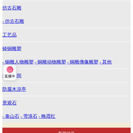
仿古石雕
- 仿古石雕
工艺品
铸铜雕塑
- 铜雕人物雕塑
- 铜雕动物雕塑
- 铜雕佛像雕塑
- 其他
生产车间
直播中
防腐木凉亭
景观石
- 泰山石
- 雪浪石
- 晚霞红