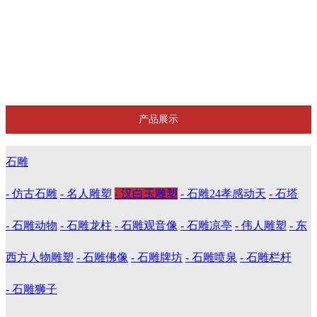
雪浪石
防腐木凉亭
晚霞红
产品展示
石雕
- 仿古石雕
- 名人雕塑
- 汉白玉雕塑
- 石雕24孝感动天
- 石塔
- 石雕动物
- 石雕龙柱
- 石雕观音像
- 石雕凉亭
- 伟人雕塑
- 东
西方人物雕塑
- 石雕佛像
- 石雕牌坊
- 石雕喷泉
- 石雕栏杆
- 石雕狮子