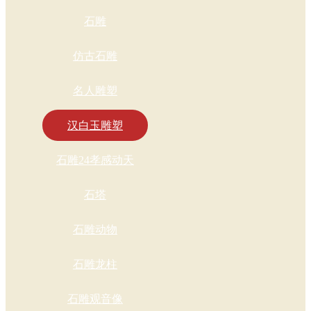
石雕
仿古石雕
名人雕塑
汉白玉雕塑
石雕24孝感动天
石塔
石雕动物
石雕龙柱
石雕观音像