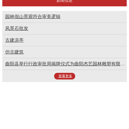
新闻信息
园林假山景观符合审美逻辑
风景石批发
古建凉亭
仿古建筑
曲阳县举行行政审批局揭牌仪式为曲阳杰艺园林雕塑有限公司颁发营业执照
查看更多
曲阳杰艺园林雕塑有限公司专业承接各种大型雕塑、石、木雕塑、沙雕、金
属雕塑、铜雕、不锈钢雕塑、玻璃钢雕塑、牌楼、栏板、浮雕、墓碑、假山
喷泉、塑树、景观石、木制品、仿木制品、水泥制品、建筑石质幕墙装饰、
石材加工安装及设计等业务。
联系电话：13930257559、17788225318。17788225317