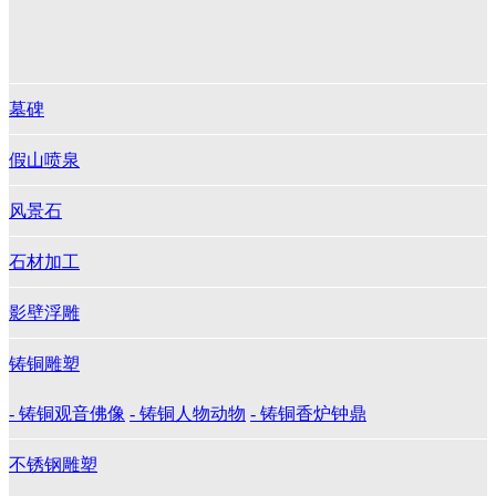
墓碑
假山喷泉
风景石
石材加工
影壁浮雕
铸铜雕塑
- 铸铜观音佛像
- 铸铜人物动物
- 铸铜香炉钟鼎
不锈钢雕塑