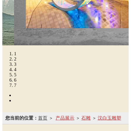
1
2
3
4
5
6
7
您当前的位置：
首页
产品展示
石雕
汉白玉雕塑
>
>
>