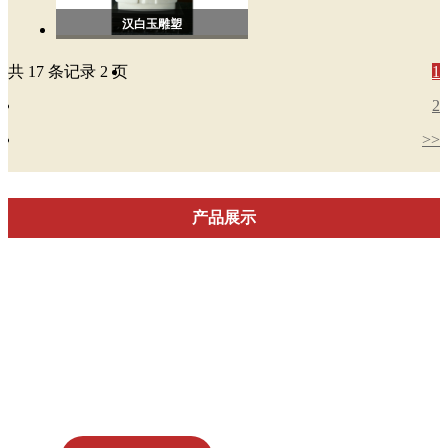
汉白玉雕塑
共 17 条记录 2 页
1
2
>>
产品展示
石雕
仿古石雕
名人雕塑