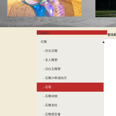
产品展示
您当
石雕
- 仿古石雕
- 名人雕塑
- 汉白玉雕塑
- 石雕24孝感动天
- 石塔
- 石雕动物
- 石雕龙柱
- 石雕观音像