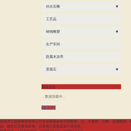
仿古石雕
- 仿古石雕
工艺品
铸铜雕塑
- 铜雕人物雕塑
生产车间
- 铜雕动物雕塑
防腐木凉亭
- 铜雕佛像雕塑
景观石
- 其他
- 泰山石
新闻信息
- 雪浪石
数据加载中...
- 晚霞红
查看更多
曲阳杰艺园林雕塑有限公司专业承接各种大型雕塑、石、木雕塑、沙雕、金属雕塑、
品、建筑石质幕墙装饰、石材加工安装及设计等业务。