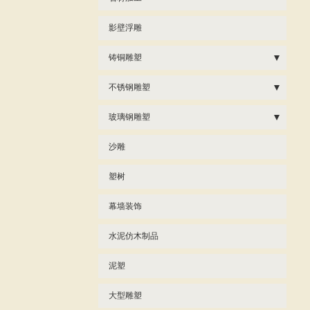
影壁浮雕
铸铜雕塑
- 铸铜观音佛像
不锈钢雕塑
- 铸铜人物动物
- 不锈钢校园雕塑
玻璃钢雕塑
- 铸铜香炉钟鼎
- 不锈钢广场雕塑
- 玻璃钢佛像雕塑
沙雕
- 不锈钢抽象雕塑
- 玻璃钢现代雕塑
塑树
- 不锈钢动物雕塑
- 玻璃钢人物雕塑
幕墙装饰
- 不锈钢人物雕塑
- 不锈钢党建雕塑
水泥仿木制品
泥塑
大型雕塑