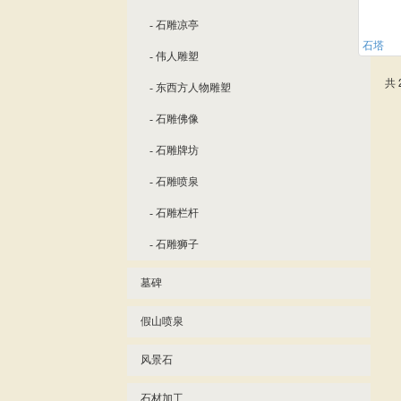
- 石雕凉亭
石塔
- 伟人雕塑
共 
- 东西方人物雕塑
- 石雕佛像
- 石雕牌坊
- 石雕喷泉
- 石雕栏杆
- 石雕狮子
墓碑
假山喷泉
风景石
石材加工