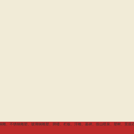
铜雕、不锈钢雕塑、玻璃钢雕塑、牌楼、栏板、浮雕、墓碑、假山喷泉、塑树、景观