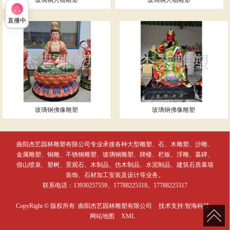
玻璃钢人物雕塑
玻璃钢人物雕塑
直播中
玻璃钢佛像雕塑
玻璃钢佛像雕塑
曲阳杰艺园林雕塑有限公司专业承接各种大型雕塑、石、木雕塑、沙雕、
金属雕塑、铜雕、不锈钢雕塑、玻璃钢雕塑、牌楼、栏板、浮雕、墓碑、
假山喷泉、塑树、景观石、木制品、仿木制品、水泥制品、建筑石质幕墙
装饰、石材加工安装及设计等业务。
联系电话：13930257559、17788225318。17788225317
CopyRight © 版权所有:
曲阳杰艺园林雕塑有限公司
技术支持:
智海科技
网站地图
XML