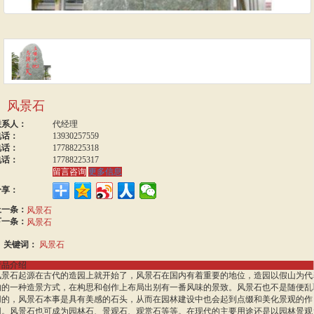
风景石
联系人：
代经理
电话：
13930257559
电话：
17788225318
电话：
17788225317
留言咨询
更多信息
分享：
上一条：
风景石
下一条：
风景石
关键词：
风景石
产品介绍
风景石起源在古代的造园上就开始了，风景石在国内有着重要的地位，造园以假山为代
的的一种造景方式，在构思和创作上布局出别有一番风味的景致。风景石也不是随便乱
用的，风景石本事是具有美感的石头，从而在园林建设中也会起到点缀和美化景观的作
用。风景石也可成为园林石、景观石、观赏石等等。在现代的主要用途还是以园林景观