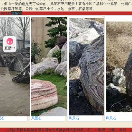
主，假山一类的也是无可或缺的。风景石应用场景主要有小区广场和企业风景、公园广
和公园草坪等等。公园中的草坪小径，水池，凉亭，石桌等等。
相关推荐
更多>>
直播中
景石
风景石
风景石
风景石
曲阳杰艺园林雕塑有限公司专业承接各种大型雕塑、石、木雕塑、沙雕、金属