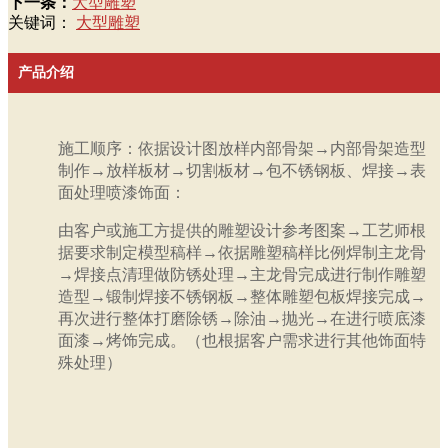
下一条：
大型雕塑
关键词：
大型雕塑
产品介绍
施工顺序：依据设计图放样内部骨架→内部骨架造型
制作→放样板材→切割板材→包不锈钢板、焊接→表
面处理喷漆饰面：
由客户或施工方提供的雕塑设计参考图案→工艺师根
据要求制定模型稿样→依据雕塑稿样比例焊制主龙骨
→焊接点清理做防锈处理→主龙骨完成进行制作雕塑
造型→锻制焊接不锈钢板→整体雕塑包板焊接完成→
再次进行整体打磨除锈→除油→抛光→在进行喷底漆
面漆→烤饰完成。（也根据客户需求进行其他饰面特
殊处理）