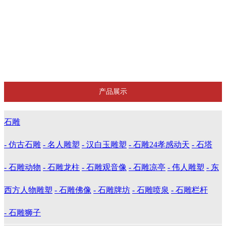
泰山石
雪浪石
防腐木凉亭
晚霞红
产品展示
石雕
- 仿古石雕
- 名人雕塑
- 汉白玉雕塑
- 石雕24孝感动天
- 石塔
- 石雕动物
- 石雕龙柱
- 石雕观音像
- 石雕凉亭
- 伟人雕塑
- 东
西方人物雕塑
- 石雕佛像
- 石雕牌坊
- 石雕喷泉
- 石雕栏杆
- 石雕狮子