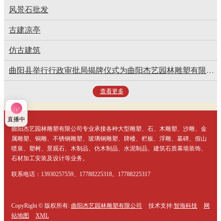
风景石批发
古建凉亭
仿古建筑
曲阳县举行行政审批局揭牌仪式为曲阳杰艺园林雕塑有限公司颁发营业执照
查看更多
直播中
曲阳杰艺园林雕塑有限公司专业承接各种大型雕塑、石、木雕塑、沙雕、金
属雕塑、铜雕、不锈钢雕塑、玻璃钢雕塑、牌楼、栏板、浮雕、墓碑、假山
喷泉、塑树、景观石、木制品、仿木制品、水泥制品、建筑石质幕墙装饰、
石材加工安装及设计等业务。
联系电话：13930257559、17788225318。17788225317
CopyRight © 版权所有:
曲阳杰艺园林雕塑有限公司
技术支持:
智海科技
网
站地图
XML