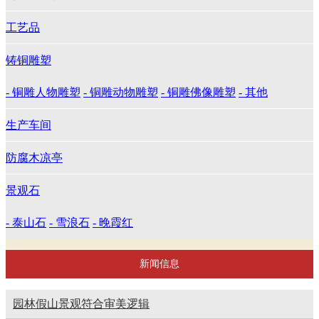
工艺品
铸铜雕塑
- 铜雕人物雕塑
- 铜雕动物雕塑
- 铜雕佛像雕塑
- 其他
生产车间
防腐木凉亭
景观石
- 泰山石
- 雪浪石
- 晚霞红
新闻信息
园林假山景观符合审美逻辑