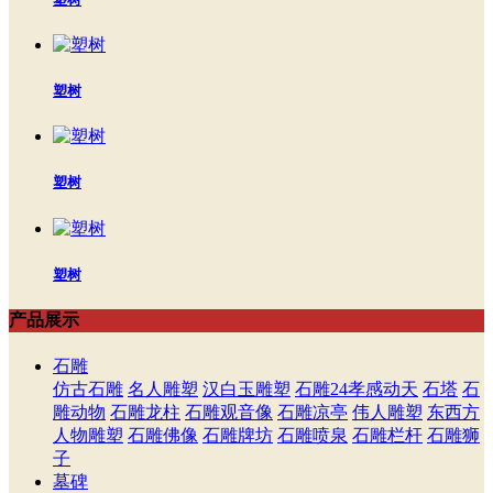
塑树
塑树
塑树
产品展示
石雕
仿古石雕
名人雕塑
汉白玉雕塑
石雕24孝感动天
石塔
石
雕动物
石雕龙柱
石雕观音像
石雕凉亭
伟人雕塑
东西方
人物雕塑
石雕佛像
石雕牌坊
石雕喷泉
石雕栏杆
石雕狮
子
墓碑