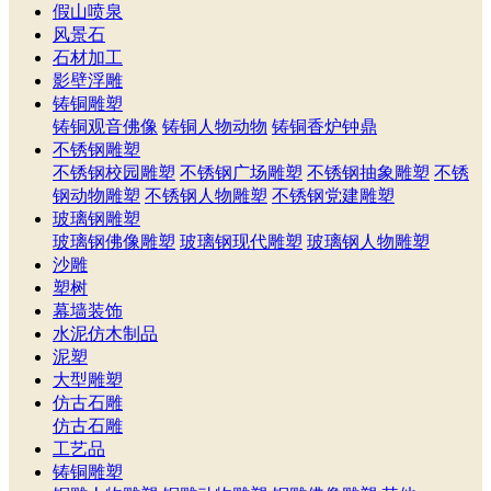
假山喷泉
风景石
石材加工
影壁浮雕
铸铜雕塑
铸铜观音佛像
铸铜人物动物
铸铜香炉钟鼎
不锈钢雕塑
不锈钢校园雕塑
不锈钢广场雕塑
不锈钢抽象雕塑
不锈
钢动物雕塑
不锈钢人物雕塑
不锈钢党建雕塑
玻璃钢雕塑
玻璃钢佛像雕塑
玻璃钢现代雕塑
玻璃钢人物雕塑
沙雕
塑树
幕墙装饰
水泥仿木制品
泥塑
大型雕塑
仿古石雕
仿古石雕
工艺品
铸铜雕塑