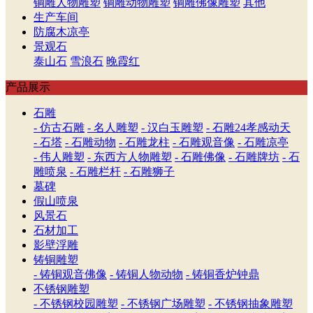
铜雕人物雕塑
铜雕动物雕塑
铜雕佛像雕塑
其他
生产车间
防腐木凉亭
景观石
泰山石
雪浪石
晚霞红
产品展示
石雕
- 仿古石雕
- 名人雕塑
- 汉白玉雕塑
- 石雕24孝感动天
- 石塔
- 石雕动物
- 石雕龙柱
- 石雕观音像
- 石雕凉亭
- 伟人雕塑
- 东西方人物雕塑
- 石雕佛像
- 石雕牌坊
- 石
雕喷泉
- 石雕栏杆
- 石雕狮子
墓碑
假山喷泉
风景石
石材加工
影壁浮雕
铸铜雕塑
- 铸铜观音佛像
- 铸铜人物动物
- 铸铜香炉钟鼎
不锈钢雕塑
- 不锈钢校园雕塑
- 不锈钢广场雕塑
- 不锈钢抽象雕塑