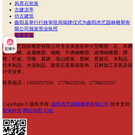
风景石批发
古建凉亭
仿古建筑
曲阳县举行行政审批局揭牌仪式为曲阳杰艺园林雕塑有
限公司颁发营业执照
查看更多
曲阳杰艺园林雕塑有限公司专业承接各种大型雕塑、石、木雕
直播中
塑、沙雕、金属雕塑、铜雕、不锈钢雕塑、玻璃钢雕塑、牌
楼、栏板、浮雕、墓碑、假山喷泉、塑树、景观石、木制品、
仿木制品、水泥制品、建筑石质幕墙装饰、石材加工安装及设
计等业务。
联系电话：13930257559、17788225318。17788225317
CopyRight © 版权所有:
曲阳杰艺园林雕塑有限公司
技术支持:
智海科技
网站地图
XML