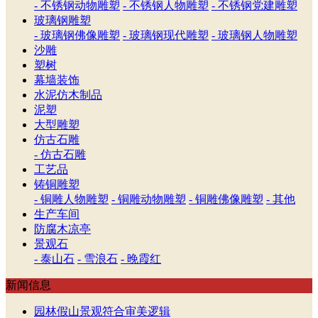
- 不锈钢动物雕塑
- 不锈钢人物雕塑
- 不锈钢党建雕塑
玻璃钢雕塑
- 玻璃钢佛像雕塑
- 玻璃钢现代雕塑
- 玻璃钢人物雕塑
沙雕
塑树
幕墙装饰
水泥仿木制品
泥塑
大型雕塑
仿古石雕
- 仿古石雕
工艺品
铸铜雕塑
- 铜雕人物雕塑
- 铜雕动物雕塑
- 铜雕佛像雕塑
- 其他
生产车间
防腐木凉亭
景观石
- 泰山石
- 雪浪石
- 晚霞红
新闻信息
园林假山景观符合审美逻辑