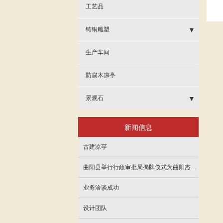
- 仿古石雕
工艺品
铸铜雕塑
- 铜雕人物雕塑
生产车间
- 铜雕动物雕塑
防腐木凉亭
- 铜雕佛像雕塑
景观石
- 其他
- 泰山石
新闻信息
- 雪浪石
古建凉亭
- 晚霞红
曲阳县举行行政审批局揭牌仪式为曲阳杰艺园林雕塑有限公司颁发营业执照
业务洽谈成功
设计团队