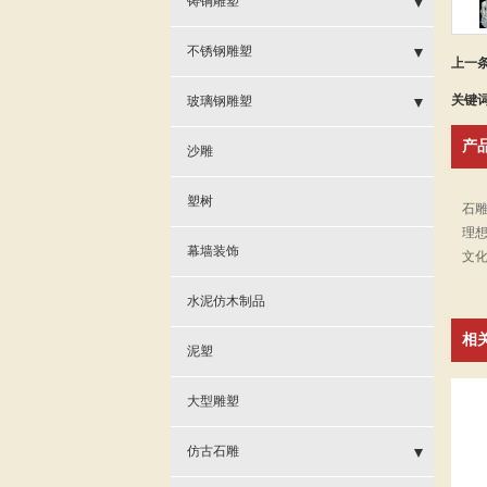
铸铜雕塑
- 石雕龙柱
- 铸铜观音佛像
不锈钢雕塑
上一
- 石雕观音像
关键
- 铸铜人物动物
- 不锈钢校园雕塑
玻璃钢雕塑
- 石雕凉亭
产
- 铸铜香炉钟鼎
- 不锈钢广场雕塑
- 玻璃钢佛像雕塑
沙雕
- 伟人雕塑
- 不锈钢抽象雕塑
- 玻璃钢现代雕塑
塑树
石
理想
- 东西方人物雕塑
- 不锈钢动物雕塑
- 玻璃钢人物雕塑
幕墙装饰
文
- 石雕佛像
- 不锈钢人物雕塑
水泥仿木制品
- 石雕牌坊
相
- 不锈钢党建雕塑
泥塑
- 石雕喷泉
大型雕塑
- 石雕栏杆
仿古石雕
- 石雕狮子