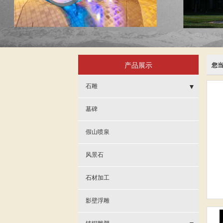
产品展示
您
石雕
- 仿古石雕
墓碑
- 名人雕塑
假山喷泉
- 汉白玉雕塑
风景石
- 石雕24孝感动天
石材加工
- 石塔
影壁浮雕
- 石雕动物