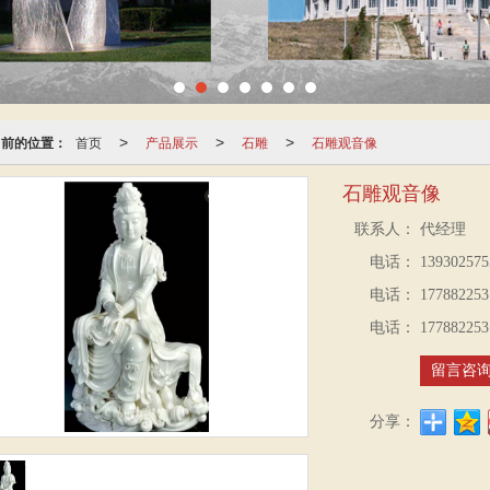
当前的位置：
首页
产品展示
石雕
石雕观音像
>
>
>
石雕观音像
联系人：
代经理
电话：
139302575
电话：
177882253
电话：
177882253
留言咨
分享：